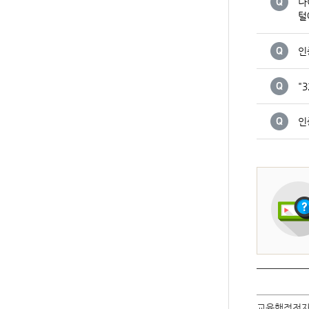
나
털
인
"
인
교육행정전자서