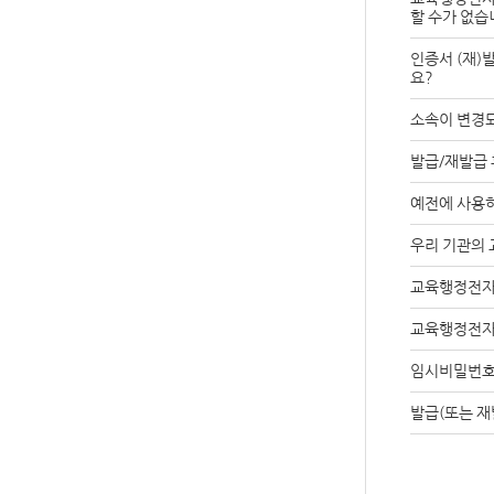
할 수가 없습
인증서 (재)발
요?
소속이 변경
발급/재발급 
예전에 사용하
우리 기관의
교육행정전자
교육행정전자
임시비밀번호
발급(또는 재